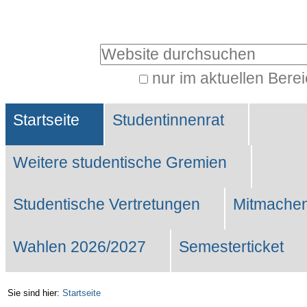
Benutzerspezifische
Werkzeuge
Website durchsuchen
nur im aktuellen Bere
Erweiterte
Sektionen
Suche…
Startseite
Studentinnenrat
Weitere studentische Gremien
Studentische Vertretungen
Mitmachen
Wahlen 2026/2027
Semesterticket
Sie sind hier:
Startseite