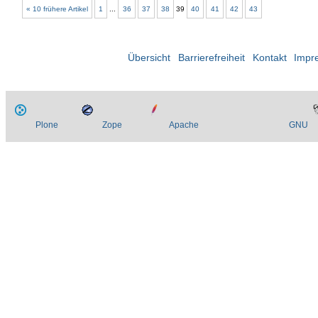
« 10 frühere Artikel
1
...
36
37
38
39
40
41
42
43
Übersicht
Barrierefreiheit
Kontakt
Impr
Plone
Zope
Apache
GNU