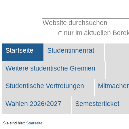
Benutzerspezifische
Werkzeuge
Website durchsuchen
nur im aktuellen Bere
Erweiterte
Sektionen
Suche…
Startseite
Studentinnenrat
Weitere studentische Gremien
Studentische Vertretungen
Mitmachen
Wahlen 2026/2027
Semesterticket
Sie sind hier:
Startseite