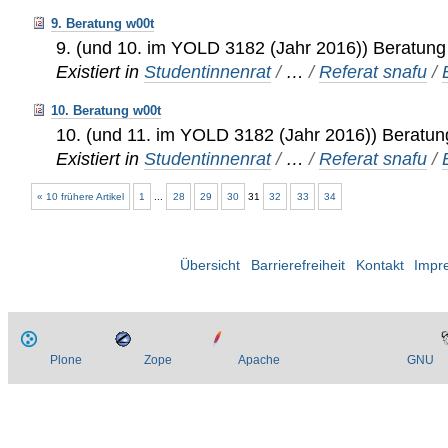
9. Beratung w00t
9. (und 10. im YOLD 3182 (Jahr 2016)) Beratung
Existiert in
Studentinnenrat
/
…
/
Referat snafu
/
10. Beratung w00t
10. (und 11. im YOLD 3182 (Jahr 2016)) Beratun
Existiert in
Studentinnenrat
/
…
/
Referat snafu
/
« 10 frühere Artikel
1
...
28
29
30
31
32
33
34
Übersicht
Barrierefreiheit
Kontakt
Impr
Plone
Zope
Apache
GNU