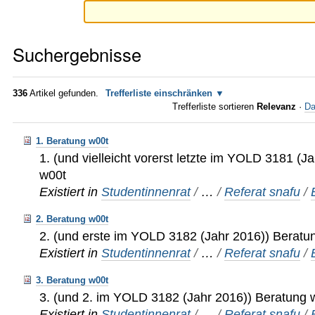
Suchergebnisse
336
Artikel gefunden.
Trefferliste einschränken
Trefferliste sortieren
Relevanz
·
Da
1. Beratung w00t
1. (und vielleicht vorerst letzte im YOLD 3181 (J
w00t
Existiert in
Studentinnenrat
/
…
/
Referat snafu
/
2. Beratung w00t
2. (und erste im YOLD 3182 (Jahr 2016)) Beratu
Existiert in
Studentinnenrat
/
…
/
Referat snafu
/
3. Beratung w00t
3. (und 2. im YOLD 3182 (Jahr 2016)) Beratung 
Existiert in
Studentinnenrat
/
…
/
Referat snafu
/