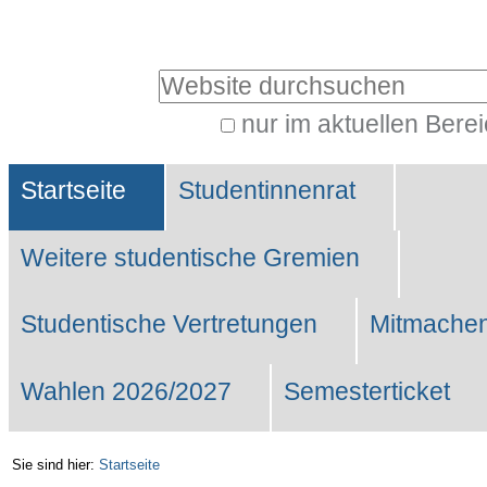
Benutzerspezifische
Werkzeuge
Website durchsuchen
nur im aktuellen Bere
Erweiterte
Sektionen
Suche…
Startseite
Studentinnenrat
Weitere studentische Gremien
Studentische Vertretungen
Mitmachen
Wahlen 2026/2027
Semesterticket
Sie sind hier:
Startseite