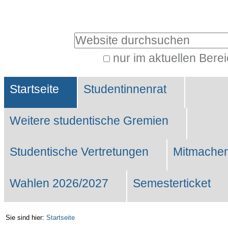
Benutzerspezifische
Werkzeuge
Website durchsuchen
nur im aktuellen Bere
Erweiterte
Sektionen
Suche…
Startseite
Studentinnenrat
Weitere studentische Gremien
Studentische Vertretungen
Mitmachen
Wahlen 2026/2027
Semesterticket
Sie sind hier:
Startseite