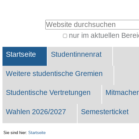
Benutzerspezifische
Werkzeuge
Website durchsuchen
nur im aktuellen Bere
Erweiterte
Sektionen
Suche…
Startseite
Studentinnenrat
Weitere studentische Gremien
Studentische Vertretungen
Mitmachen
Wahlen 2026/2027
Semesterticket
Sie sind hier:
Startseite