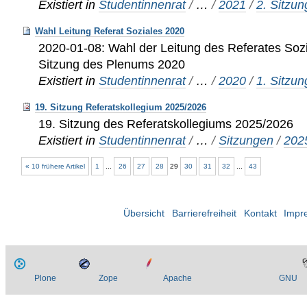
Existiert in
Studentinnenrat
/
…
/
2021
/
2. Sitzu
Wahl Leitung Referat Soziales 2020
2020-01-08: Wahl der Leitung des Referates Sozi
Sitzung des Plenums 2020
Existiert in
Studentinnenrat
/
…
/
2020
/
1. Sitzu
19. Sitzung Referatskollegium 2025/2026
19. Sitzung des Referatskollegiums 2025/2026
Existiert in
Studentinnenrat
/
…
/
Sitzungen
/
202
« 10 frühere Artikel
1
...
26
27
28
29
30
31
32
...
43
Übersicht
Barrierefreiheit
Kontakt
Impr
Plone
Zope
Apache
GNU