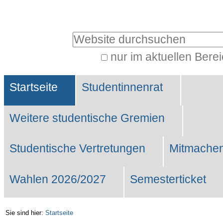
Benutzerspezifische
Werkzeuge
Website durchsuchen
nur im aktuellen Bere
Erweiterte
Sektionen
Suche…
Startseite
Studentinnenrat
Weitere studentische Gremien
Studentische Vertretungen
Mitmachen
Wahlen 2026/2027
Semesterticket
Sie sind hier:
Startseite