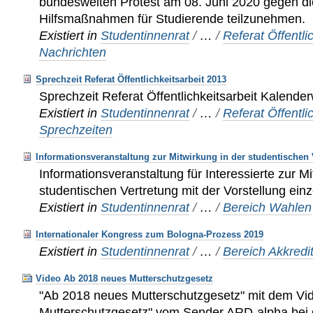
bundesweiten Protest am 08. Juni 2020 gegen d
Hilfsmaßnahmen für Studierende teilzunehmen.
Existiert in
Studentinnenrat
/
…
/
Referat Öffentli
Nachrichten
Sprechzeit Referat Öffentlichkeitsarbeit 2013
Sprechzeit Referat Öffentlichkeitsarbeit Kalend
Existiert in
Studentinnenrat
/
…
/
Referat Öffentli
Sprechzeiten
Informationsveranstaltung zur Mitwirkung in der studentischen 
Informationsveranstaltung für Interessierte zur Mi
studentischen Vertretung mit der Vorstellung ei
Existiert in
Studentinnenrat
/
…
/
Bereich Wahlen
Internationaler Kongress zum Bologna-Prozess 2019
Existiert in
Studentinnenrat
/
…
/
Bereich Akkredi
Video Ab 2018 neues Mutterschutzgesetz
"Ab 2018 neues Mutterschutzgesetz" mit dem Vi
Mutterschutzgesetz" vom Sender ARD-alpha be