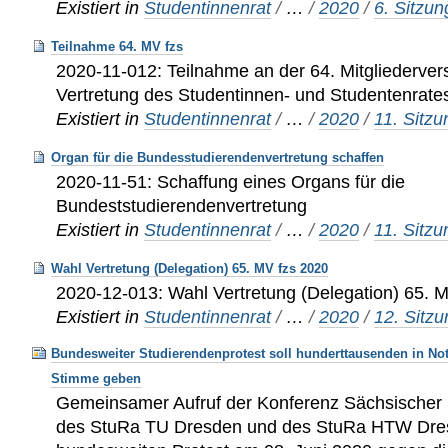
Existiert in
Studentinnenrat
/
…
/
2020
/
6. Sitzu
Teilnahme 64. MV fzs
2020-11-012: Teilnahme an der 64. Mitgliederve
Vertretung des Studentinnen- und Studentenrat
Existiert in
Studentinnenrat
/
…
/
2020
/
11. Sitz
Organ für die Bundesstudierendenvertretung schaffen
2020-11-51: Schaffung eines Organs für die
Bundeststudierendenvertretung
Existiert in
Studentinnenrat
/
…
/
2020
/
11. Sitz
Wahl Vertretung (Delegation) 65. MV fzs 2020
2020-12-013: Wahl Vertretung (Delegation) 65. 
Existiert in
Studentinnenrat
/
…
/
2020
/
12. Sitz
Bundesweiter Studierendenprotest soll hunderttausenden in No
Stimme geben
Gemeinsamer Aufruf der Konferenz Sächsischer 
des StuRa TU Dresden und des StuRa HTW Dre