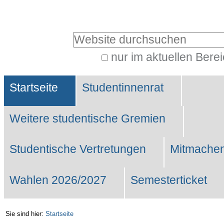
Benutzerspezifische
Werkzeuge
Website durchsuchen
nur im aktuellen Bere
Erweiterte
Sektionen
Suche…
Startseite
Studentinnenrat
Weitere studentische Gremien
Studentische Vertretungen
Mitmachen
Wahlen 2026/2027
Semesterticket
Sie sind hier:
Startseite