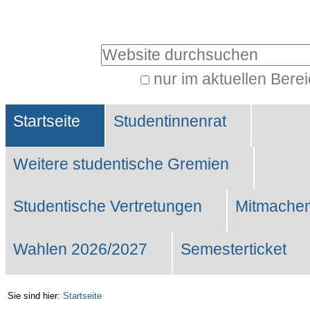
Benutzerspezifische
Werkzeuge
Website durchsuchen
nur im aktuellen Bere
Erweiterte
Sektionen
Suche…
Startseite
Studentinnenrat
Weitere studentische Gremien
Studentische Vertretungen
Mitmachen
Wahlen 2026/2027
Semesterticket
Sie sind hier:
Startseite