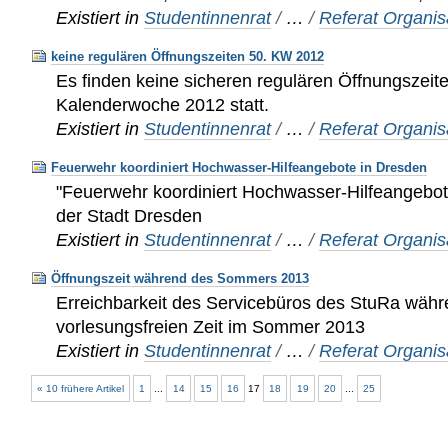
Existiert in
Studentinnenrat
/
…
/
Referat Organis
keine regulären Öffnungszeiten 50. KW 2012
Es finden keine sicheren regulären Öffnungszeite
Kalenderwoche 2012 statt.
Existiert in
Studentinnenrat
/
…
/
Referat Organis
Feuerwehr koordiniert Hochwasser-Hilfeangebote in Dresden
"Feuerwehr koordiniert Hochwasser-Hilfeangebote
der Stadt Dresden
Existiert in
Studentinnenrat
/
…
/
Referat Organis
Öffnungszeit während des Sommers 2013
Erreichbarkeit des Servicebüros des StuRa währ
vorlesungsfreien Zeit im Sommer 2013
Existiert in
Studentinnenrat
/
…
/
Referat Organis
« 10 frühere Artikel
1
...
14
15
16
17
18
19
20
...
25