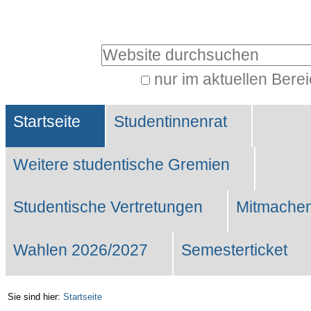
Benutzerspezifische
Werkzeuge
Website durchsuchen
nur im aktuellen Bere
Erweiterte
Sektionen
Suche…
Startseite
Studentinnenrat
Weitere studentische Gremien
Studentische Vertretungen
Mitmachen
Wahlen 2026/2027
Semesterticket
Sie sind hier:
Startseite