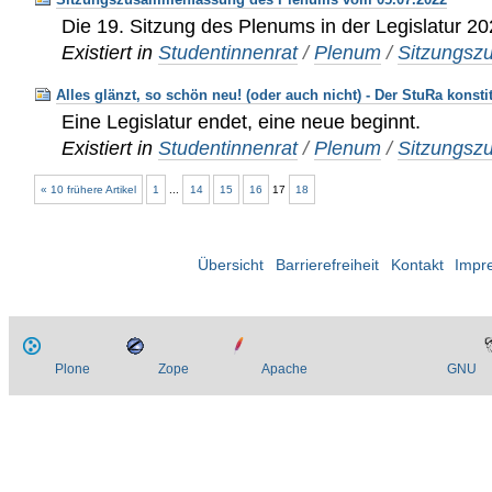
Die 19. Sitzung des Plenums in der Legislatur 2
Existiert in
Studentinnenrat
/
Plenum
/
Sitzungs
Alles glänzt, so schön neu! (oder auch nicht) - Der StuRa konstit
Eine Legislatur endet, eine neue beginnt.
Existiert in
Studentinnenrat
/
Plenum
/
Sitzungs
« 10 frühere Artikel
1
...
14
15
16
17
18
Übersicht
Barrierefreiheit
Kontakt
Impr
Plone
Zope
Apache
GNU