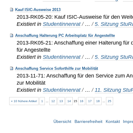
Kauf ISIC-Ausweise 2013
2013-RK05-20: Kauf ISIC-Ausweise für den Weit
Existiert in
Studentinnenrat
/
…
/
5. Sitzung Stu
Anschaffung Halterung PC Arbeitsplatz für Angestellte
2013-RK05-21: Anschaffung einer Halterung für 
für Angestellte
Existiert in
Studentinnenrat
/
…
/
5. Sitzung Stu
Anschaffung Service Soforthilfe zur Mobilität
2013-11-71: Anschaffung für den Service zum Ange
zur Mobilität
Existiert in
Studentinnenrat
/
…
/
11. Sitzung St
« 10 frühere Artikel
1
...
12
13
14
15
16
17
18
...
25
Übersicht
Barrierefreiheit
Kontakt
Impr