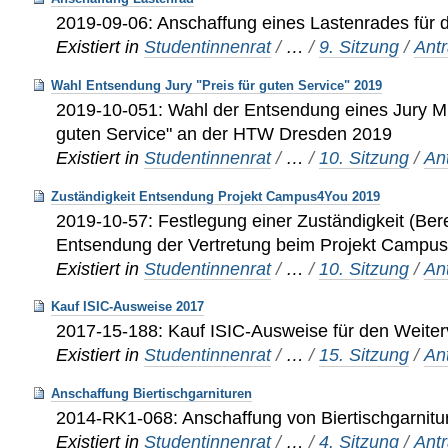
2019-09-06: Anschaffung eines Lastenrades für
Existiert in
Studentinnenrat
/
…
/
9. Sitzung
/
Ant
Wahl Entsendung Jury "Preis für guten Service" 2019
2019-10-051: Wahl der Entsendung eines Jury Mitg
guten Service" an der HTW Dresden 2019
Existiert in
Studentinnenrat
/
…
/
10. Sitzung
/
An
Zuständigkeit Entsendung Projekt Campus4You 2019
2019-10-57: Festlegung einer Zuständigkeit (Ber
Entsendung der Vertretung beim Projekt Campu
Existiert in
Studentinnenrat
/
…
/
10. Sitzung
/
An
Kauf ISIC-Ausweise 2017
2017-15-188: Kauf ISIC-Ausweise für den Weite
Existiert in
Studentinnenrat
/
…
/
15. Sitzung
/
An
Anschaffung Biertischgarnituren
2014-RK1-068: Anschaffung von Biertischgarnit
Existiert in
Studentinnenrat
/
…
/
4. Sitzung
/
Ant