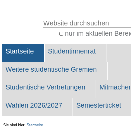
Benutzerspezifische
Werkzeuge
Website durchsuchen
nur im aktuellen Bere
Erweiterte
Sektionen
Suche…
Startseite
Studentinnenrat
Weitere studentische Gremien
Studentische Vertretungen
Mitmachen
Wahlen 2026/2027
Semesterticket
Sie sind hier:
Startseite