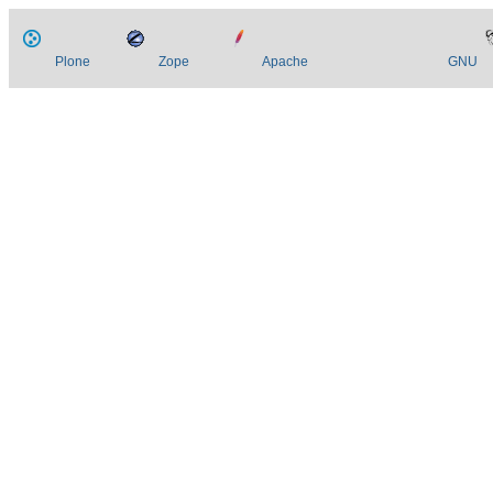
Plone
Zope
Apache
GNU