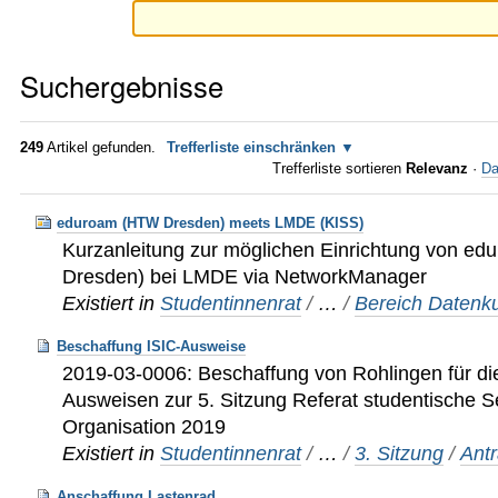
Suchergebnisse
249
Artikel gefunden.
Trefferliste einschränken
Trefferliste sortieren
Relevanz
·
Da
eduroam (HTW Dresden) meets LMDE (KISS)
Kurzanleitung zur möglichen Einrichtung von ed
Dresden) bei LMDE via NetworkManager
Existiert in
Studentinnenrat
/
…
/
Bereich Datenku
Beschaffung ISIC-Ausweise
2019-03-0006: Beschaffung von Rohlingen für die
Ausweisen zur 5. Sitzung Referat studentische S
Organisation 2019
Existiert in
Studentinnenrat
/
…
/
3. Sitzung
/
Ant
Anschaffung Lastenrad