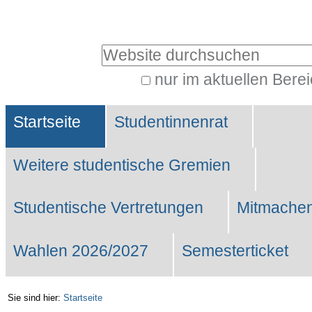
Benutzerspezifische
Werkzeuge
Website durchsuchen
nur im aktuellen Bere
Erweiterte
Sektionen
Suche…
Startseite
Studentinnenrat
Weitere studentische Gremien
Studentische Vertretungen
Mitmachen
Wahlen 2026/2027
Semesterticket
Sie sind hier:
Startseite