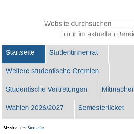
Benutzerspezifische
Werkzeuge
Website durchsuchen
nur im aktuellen Bere
Erweiterte
Sektionen
Suche…
Startseite
Studentinnenrat
Weitere studentische Gremien
Studentische Vertretungen
Mitmachen
Wahlen 2026/2027
Semesterticket
Sie sind hier:
Startseite