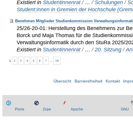
Existiert in
Studentinnenrat
/
…
/
Schulungen
/
Sc
Student:innen in Gremien der Hochschule (Grem
Benehmen Mitglieder Studienkommission Verwaltungsinformati
25/26-20-01: Herstellung des Benehmens zur Be
Borck und Maja Thomas für die Studienkommiss
Verwaltungsinformatik durch den StuRa 2025/20
Existiert in
Studentinnenrat
/
…
/
20. Sitzung
/
An
1
2
3
4
5
6
7
...
19
Übersicht
Barrierefreiheit
Kontakt
Impr
Plone
Zope
Apache
GNU