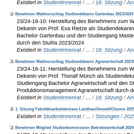
Existiert in
Studentinnenrat
/
…
/
18. Sitzung
/
An
Benehmen Wahlvorschlag Studiendekanin Gartenbau 2023/2024
23/24-18-10: Herstellung des Benehmens zum W
Dekanin von Prof. Eva Rietze als Studiendekani
Bachelor Gartenbau und den Studiengang Maste
durch den StuRa 2023/2024
Existiert in
Studentinnenrat
/
…
/
18. Sitzung
/
An
Benehmen Wahlvorschlag Studiendekanin Agrarwirtschaft 2023
23/24-18-11: Herstellung des Benehmens zum W
Dekanin von Prof. Thoralf Münch als Studiendeka
Studiengang Bachelor Agrarwirtschaft und den 
Produktionsmanagement Agrarwirtschaft durch 
Existiert in
Studentinnenrat
/
…
/
18. Sitzung
/
An
1. Sitzung Fakultätsarbeitskreises Landbau/Umwelt/Chemie 202
Existiert in
Studentinnenrat
/
…
/
Sitzungen
/
202
Benehmen Mitglied Studienkommission Betriebswirtschaft 2024