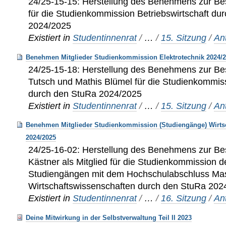
24/25-15-15: Herstellung des Benehmens zur Bes
für die Studienkommission Betriebswirtschaft du
2024/2025
Existiert in
Studentinnenrat
/
…
/
15. Sitzung
/
An
Benehmen Mitglieder Studienkommission Elektrotechnik 2024/
24/25-15-18: Herstellung des Benehmens zur Be
Tutsch und Mathis Blümel für die Studienkommiss
durch den StuRa 2024/2025
Existiert in
Studentinnenrat
/
…
/
15. Sitzung
/
An
Benehmen Mitglieder Studienkommission (Studiengänge) Wirtsc
2024/2025
24/25-16-02: Herstellung des Benehmens zur Bes
Kästner als Mitglied für die Studienkommission d
Studiengängen mit dem Hochschulabschluss Mast
Wirtschaftswissenschaften durch den StuRa 202
Existiert in
Studentinnenrat
/
…
/
16. Sitzung
/
An
Deine Mitwirkung in der Selbstverwaltung Teil II 2023