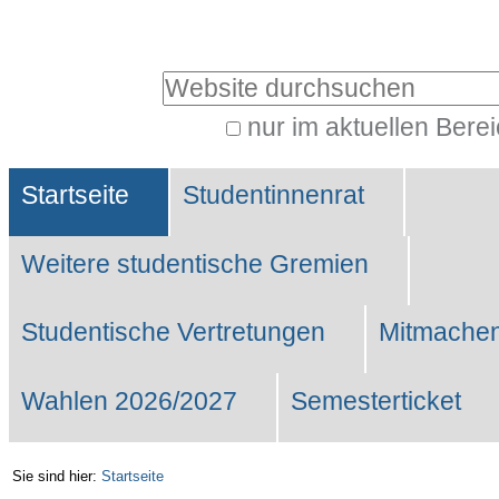
Benutzerspezifische
Werkzeuge
Website durchsuchen
nur im aktuellen Bere
Erweiterte
Sektionen
Suche…
Startseite
Studentinnenrat
Weitere studentische Gremien
Studentische Vertretungen
Mitmachen
Wahlen 2026/2027
Semesterticket
Sie sind hier:
Startseite