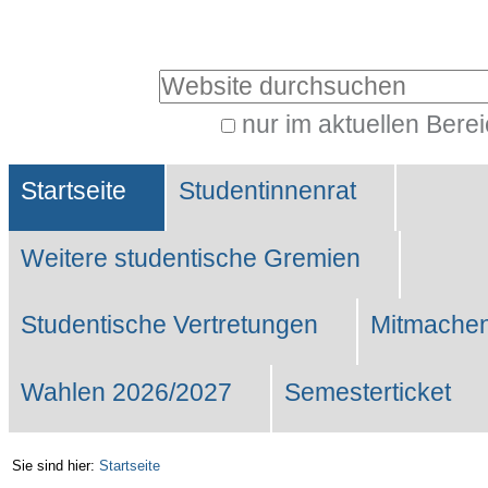
Benutzerspezifische
Werkzeuge
Website durchsuchen
nur im aktuellen Bere
Erweiterte
Sektionen
Suche…
Startseite
Studentinnenrat
Weitere studentische Gremien
Studentische Vertretungen
Mitmachen
Wahlen 2026/2027
Semesterticket
Sie sind hier:
Startseite