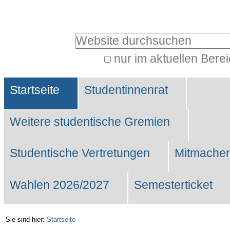
Benutzerspezifische
Werkzeuge
Website durchsuchen
nur im aktuellen Bere
Erweiterte
Sektionen
Suche…
Startseite
Studentinnenrat
Weitere studentische Gremien
Studentische Vertretungen
Mitmachen
Wahlen 2026/2027
Semesterticket
Sie sind hier:
Startseite