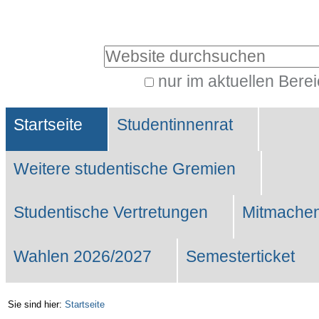
Benutzerspezifische
Werkzeuge
Website durchsuchen
nur im aktuellen Bere
Erweiterte
Sektionen
Suche…
Startseite
Studentinnenrat
Weitere studentische Gremien
Studentische Vertretungen
Mitmachen
Wahlen 2026/2027
Semesterticket
Sie sind hier:
Startseite