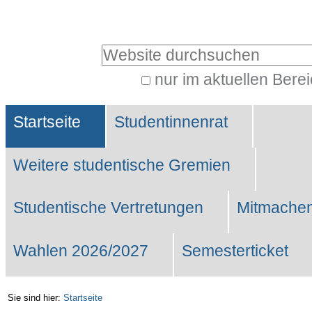
Benutzerspezifische
Werkzeuge
Website durchsuchen
nur im aktuellen Bere
Erweiterte
Sektionen
Suche…
Startseite
Studentinnenrat
Weitere studentische Gremien
Studentische Vertretungen
Mitmachen
Wahlen 2026/2027
Semesterticket
Sie sind hier:
Startseite