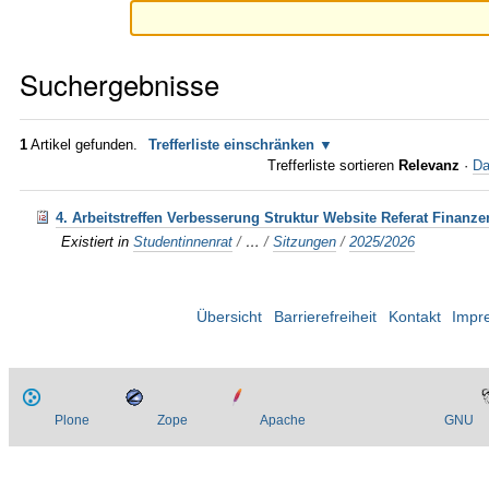
Suchergebnisse
1
Artikel gefunden.
Trefferliste einschränken
Trefferliste sortieren
Relevanz
·
Da
4. Arbeitstreffen Verbesserung Struktur Website Referat Finanze
Existiert in
Studentinnenrat
/
…
/
Sitzungen
/
2025/2026
Übersicht
Barrierefreiheit
Kontakt
Impr
Plone
Zope
Apache
GNU