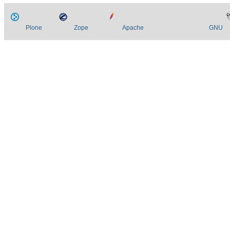
Plone
Zope
Apache
GNU