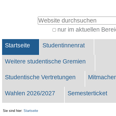
Benutzerspezifische
Werkzeuge
Website durchsuchen
nur im aktuellen Bere
Erweiterte
Sektionen
Suche…
Startseite
Studentinnenrat
Weitere studentische Gremien
Studentische Vertretungen
Mitmachen
Wahlen 2026/2027
Semesterticket
Sie sind hier:
Startseite