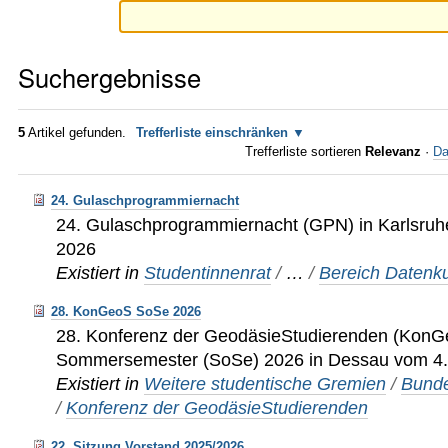
Suchergebnisse
5
Artikel gefunden.
Trefferliste einschränken
Trefferliste sortieren
Relevanz
·
Da
24. Gulaschprogrammiernacht
24. Gulaschprogrammiernacht (GPN) in Karlsruhe
2026
Existiert in
Studentinnenrat
/
…
/
Bereich Datenku
28. KonGeoS SoSe 2026
28. Konferenz der GeodäsieStudierenden (KonG
Sommersemester (SoSe) 2026 in Dessau vom 4. 
Existiert in
Weitere studentische Gremien
/
Bunde
/
Konferenz der GeodäsieStudierenden
22. Sitzung Vorstand 2025/2026