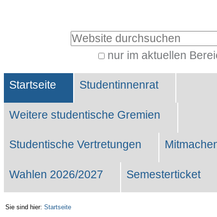
Benutzerspezifische
Werkzeuge
Website durchsuchen
nur im aktuellen Bere
Erweiterte
Sektionen
Suche…
Startseite
Studentinnenrat
Weitere studentische Gremien
Studentische Vertretungen
Mitmachen
Wahlen 2026/2027
Semesterticket
Sie sind hier:
Startseite