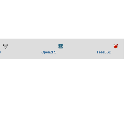
U
OpenZFS
FreeBSD