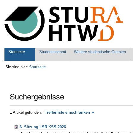
Benutzerspezifische
Werkzeuge
Sektionen
Startseite
Studentinnenrat
Weitere studentische Gremien
Sie sind hier:
Startseite
Suchergebnisse
1
Artikel gefunden.
Trefferliste einschränken
6. Sitzung LSR KSS 2026