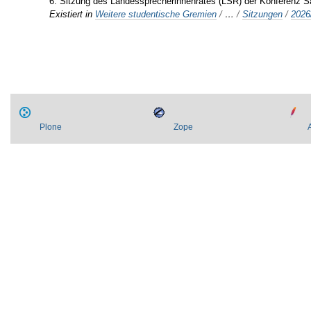
6. Sitzung des Landessprecherinnenrates (LSR) der Konferenz 
Existiert in
Weitere studentische Gremien
/
…
/
Sitzungen
/
2026
Plone
Zope