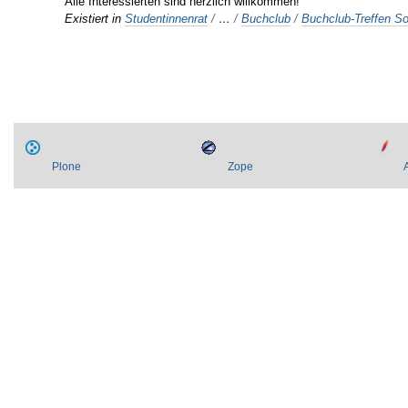
Alle Interessierten sind herzlich willkommen!
Existiert in
Studentinnenrat
/
…
/
Buchclub
/
Buchclub-Treffen 
Plone
Zope