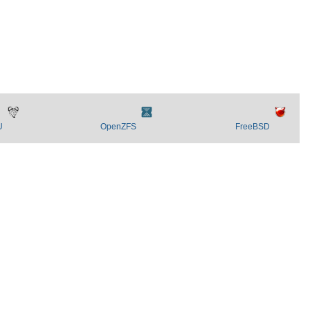
U
OpenZFS
FreeBSD