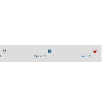
U
OpenZFS
FreeBSD