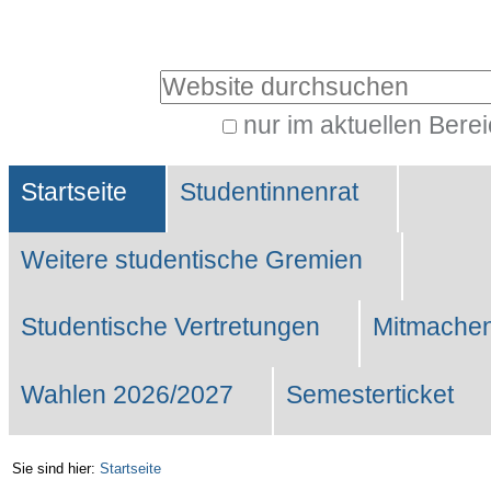
Benutzerspezifische
Werkzeuge
Website durchsuchen
nur im aktuellen Bere
Erweiterte
Sektionen
Suche…
Startseite
Studentinnenrat
Weitere studentische Gremien
Studentische Vertretungen
Mitmachen
Wahlen 2026/2027
Semesterticket
Sie sind hier:
Startseite