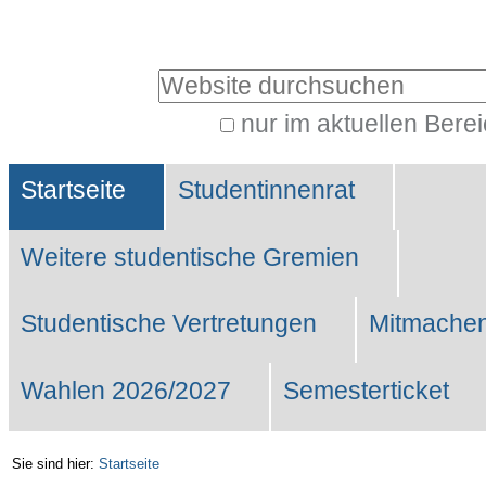
Benutzerspezifische
Werkzeuge
Website durchsuchen
nur im aktuellen Bere
Erweiterte
Sektionen
Suche…
Startseite
Studentinnenrat
Weitere studentische Gremien
Studentische Vertretungen
Mitmachen
Wahlen 2026/2027
Semesterticket
Sie sind hier:
Startseite