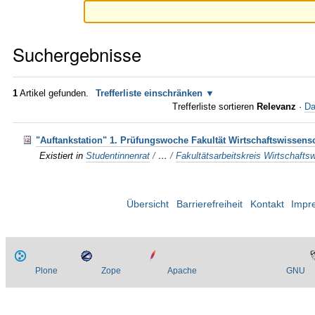
Suchergebnisse
1
Artikel gefunden.
Trefferliste einschränken
Trefferliste sortieren
Relevanz
·
Da
"Auftankstation" 1. Prüfungswoche Fakultät Wirtschaftswissens
Existiert in
Studentinnenrat
/
…
/
Fakultätsarbeitskreis Wirtschafts
Übersicht
Barrierefreiheit
Kontakt
Impr
Plone
Zope
Apache
GNU