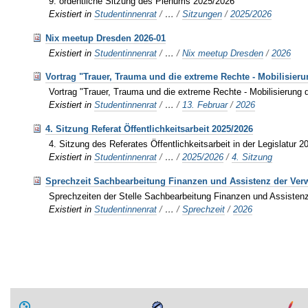
9. ordentliche Sitzung des Plenums 2025/2026
Existiert in
Studentinnenrat
/
…
/
Sitzungen
/
2025/2026
Nix meetup Dresden 2026-01
Existiert in
Studentinnenrat
/
…
/
Nix meetup Dresden
/
2026
Vortrag "Trauer, Trauma und die extreme Rechte - Mobilisier
Vortrag "Trauer, Trauma und die extreme Rechte - Mobilisierung
Existiert in
Studentinnenrat
/
…
/
13. Februar
/
2026
4. Sitzung Referat Öffentlichkeitsarbeit 2025/2026
4. Sitzung des Referates Öffentlichkeitsarbeit in der Legislatur 
Existiert in
Studentinnenrat
/
…
/
2025/2026
/
4. Sitzung
Sprechzeit Sachbearbeitung Finanzen und Assistenz der Ver
Sprechzeiten der Stelle Sachbearbeitung Finanzen und Assisten
Existiert in
Studentinnenrat
/
…
/
Sprechzeit
/
2026