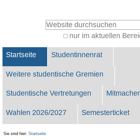
Benutzerspezifische
Werkzeuge
Website durchsuchen
nur im aktuellen Bere
Erweiterte
Sektionen
Suche…
Startseite
Studentinnenrat
Weitere studentische Gremien
Studentische Vertretungen
Mitmachen
Wahlen 2026/2027
Semesterticket
Sie sind hier:
Startseite