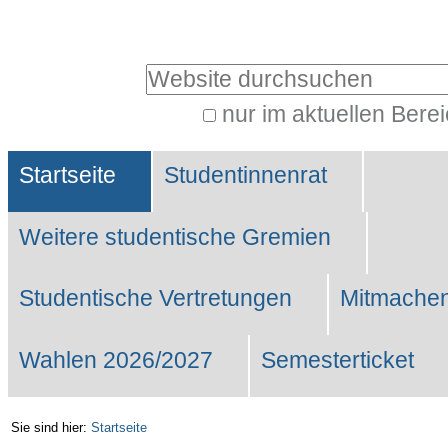
Benutzerspezifische
Werkzeuge
Website durchsuchen
nur im aktuellen Bere
Erweiterte
Sektionen
Suche…
Startseite
Studentinnenrat
Weitere studentische Gremien
Studentische Vertretungen
Mitmachen
Wahlen 2026/2027
Semesterticket
Sie sind hier:
Startseite