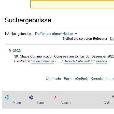
Suchergebnisse
1
Artikel gefunden.
Trefferliste einschränken
Trefferliste sortieren
Relevanz
·
Da
39C3
39. Chaos Communication Congress am 27. bis 30. Dezember 202
Existiert in
Studentinnenrat
/
…
/
Bereich Datenkultur
/
Termine
Übersicht
Barrierefreiheit
Kontakt
Impr
Plone
Zope
Apache
GNU