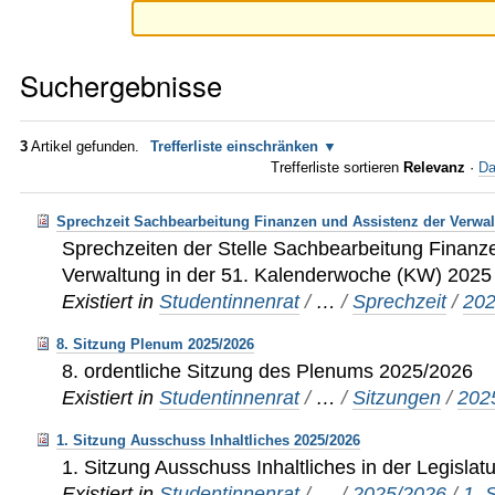
Suchergebnisse
3
Artikel gefunden.
Trefferliste einschränken
Trefferliste sortieren
Relevanz
·
Da
Sprechzeit Sachbearbeitung Finanzen und Assistenz der Verwa
Sprechzeiten der Stelle Sachbearbeitung Finanz
Verwaltung in der 51. Kalenderwoche (KW) 202
Existiert in
Studentinnenrat
/
…
/
Sprechzeit
/
20
8. Sitzung Plenum 2025/2026
8. ordentliche Sitzung des Plenums 2025/2026
Existiert in
Studentinnenrat
/
…
/
Sitzungen
/
202
1. Sitzung Ausschuss Inhaltliches 2025/2026
1. Sitzung Ausschuss Inhaltliches in der Legisla
Existiert in
Studentinnenrat
/
…
/
2025/2026
/
1. 