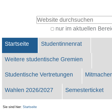
Benutzerspezifische
Werkzeuge
Website durchsuchen
nur im aktuellen Bere
Erweiterte
Sektionen
Suche…
Startseite
Studentinnenrat
Weitere studentische Gremien
Studentische Vertretungen
Mitmachen
Wahlen 2026/2027
Semesterticket
Sie sind hier:
Startseite