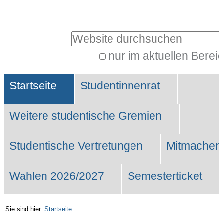
Benutzerspezifische
Werkzeuge
Website durchsuchen
nur im aktuellen Bere
Erweiterte
Sektionen
Suche…
Startseite
Studentinnenrat
Weitere studentische Gremien
Studentische Vertretungen
Mitmachen
Wahlen 2026/2027
Semesterticket
Sie sind hier:
Startseite