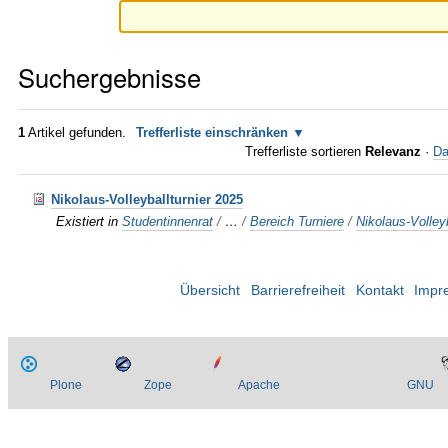
Suchergebnisse
1
Artikel gefunden.
Trefferliste einschränken
Trefferliste sortieren
Relevanz
·
Da
Nikolaus-Volleyballturnier 2025
Existiert in
Studentinnenrat
/
…
/
Bereich Turniere
/
Nikolaus-Volleyb
Übersicht
Barrierefreiheit
Kontakt
Impr
Plone
Zope
Apache
GNU