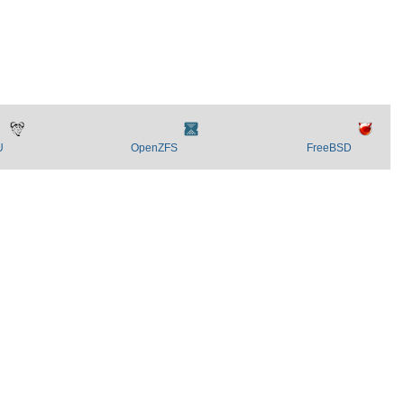
U
OpenZFS
FreeBSD