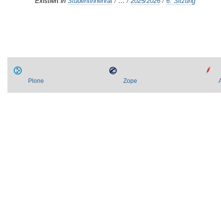
Existiert in
Studentinnenrat
/
…
/
2025/2026
/
6. Sitzung
Plone
Zope