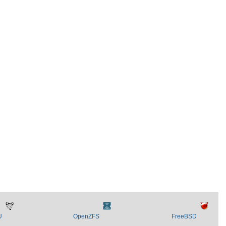
U
OpenZFS
FreeBSD