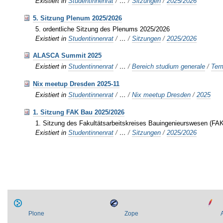
Existiert in
Studentinnenrat
/
…
/
Sitzungen
/
2025/2026
5. Sitzung Plenum 2025/2026
5. ordentliche Sitzung des Plenums 2025/2026
Existiert in
Studentinnenrat
/
…
/
Sitzungen
/
2025/2026
ALASCA Summit 2025
Existiert in
Studentinnenrat
/
…
/
Bereich studium generale
/
Ter
Nix meetup Dresden 2025-11
Existiert in
Studentinnenrat
/
…
/
Nix meetup Dresden
/
2025
1. Sitzung FAK Bau 2025/2026
1. Sitzung des Fakultätsarbeitskreises Bauingenieurswesen (FAK
Existiert in
Studentinnenrat
/
…
/
Sitzungen
/
2025/2026
Plone
Zope