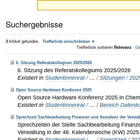
Suchergebnisse
3
Artikel gefunden.
Trefferliste einschränken
Trefferliste sortieren
Relevanz
·
Da
6. Sitzung Referatskollegium 2025/2026
6. Sitzung des Referatskollegiums 2025/2026
Existiert in
Studentinnenrat
/
…
/
Sitzungen
/
202
Open Source Hardware Konferenz 2025
Open Source Hardware Konferenz 2025 in Chem
Existiert in
Studentinnenrat
/
…
/
Bereich Datenku
Sprechzeit Sachbearbeitung Finanzen und Assistenz der Verwa
Sprechzeiten der Stelle Sachbearbeitung Finanz
Verwaltung in der 48. Kalenderwoche (KW) 202
Existiert in
Studentinnenrat
/
…
/
Sprechzeit
/
20