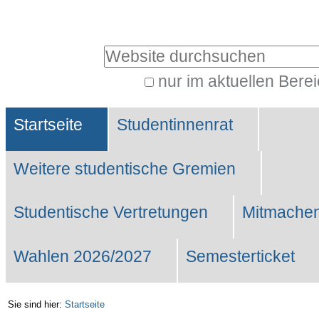
Benutzerspezifische
Werkzeuge
Website durchsuchen
nur im aktuellen Bere
Erweiterte
Sektionen
Suche…
Startseite
Studentinnenrat
Weitere studentische Gremien
Studentische Vertretungen
Mitmachen
Wahlen 2026/2027
Semesterticket
Sie sind hier:
Startseite