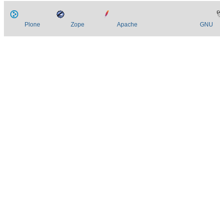
Plone
Zope
Apache
GNU