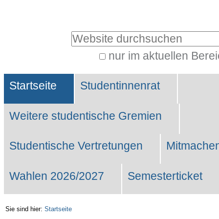
Benutzerspezifische
Werkzeuge
Website durchsuchen
nur im aktuellen Bere
Erweiterte
Sektionen
Suche…
Startseite
Studentinnenrat
Weitere studentische Gremien
Studentische Vertretungen
Mitmachen
Wahlen 2026/2027
Semesterticket
Sie sind hier:
Startseite