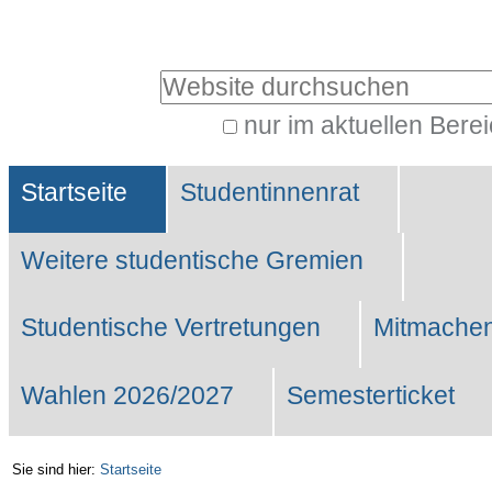
Benutzerspezifische
Werkzeuge
Website durchsuchen
nur im aktuellen Bere
Erweiterte
Sektionen
Suche…
Startseite
Studentinnenrat
Weitere studentische Gremien
Studentische Vertretungen
Mitmachen
Wahlen 2026/2027
Semesterticket
Sie sind hier:
Startseite