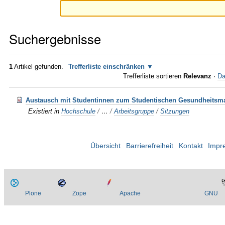
Suchergebnisse
1
Artikel gefunden.
Trefferliste einschränken
Trefferliste sortieren
Relevanz
·
Da
Austausch mit Studentinnen zum Studentischen Gesundheitsm
Existiert in
Hochschule
/
…
/
Arbeitsgruppe
/
Sitzungen
Übersicht
Barrierefreiheit
Kontakt
Impr
Plone
Zope
Apache
GNU