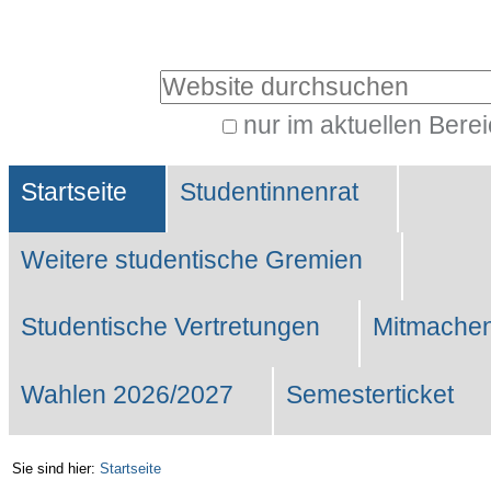
Benutzerspezifische
Werkzeuge
Website durchsuchen
nur im aktuellen Bere
Erweiterte
Sektionen
Suche…
Startseite
Studentinnenrat
Weitere studentische Gremien
Studentische Vertretungen
Mitmachen
Wahlen 2026/2027
Semesterticket
Sie sind hier:
Startseite