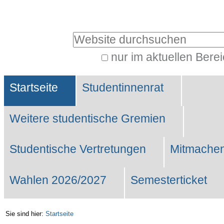
Benutzerspezifische
Werkzeuge
Website durchsuchen
nur im aktuellen Bere
Erweiterte
Sektionen
Suche…
Startseite
Studentinnenrat
Weitere studentische Gremien
Studentische Vertretungen
Mitmachen
Wahlen 2026/2027
Semesterticket
Sie sind hier:
Startseite