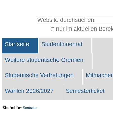
Benutzerspezifische
Werkzeuge
Website durchsuchen
nur im aktuellen Bere
Erweiterte
Sektionen
Suche…
Startseite
Studentinnenrat
Weitere studentische Gremien
Studentische Vertretungen
Mitmachen
Wahlen 2026/2027
Semesterticket
Sie sind hier:
Startseite