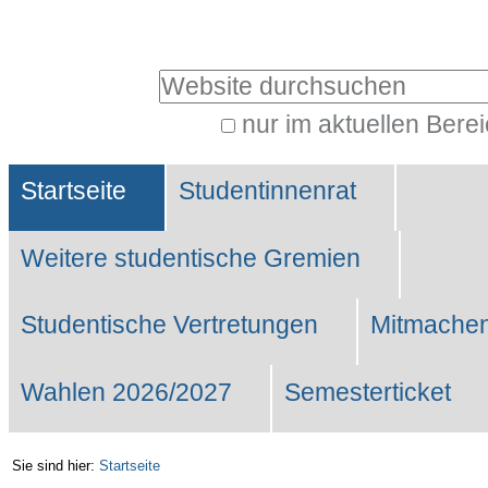
Benutzerspezifische
Werkzeuge
Website durchsuchen
nur im aktuellen Bere
Erweiterte
Sektionen
Suche…
Startseite
Studentinnenrat
Weitere studentische Gremien
Studentische Vertretungen
Mitmachen
Wahlen 2026/2027
Semesterticket
Sie sind hier:
Startseite