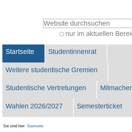
Benutzerspezifische
Werkzeuge
Website durchsuchen
nur im aktuellen Bere
Erweiterte
Sektionen
Suche…
Startseite
Studentinnenrat
Weitere studentische Gremien
Studentische Vertretungen
Mitmachen
Wahlen 2026/2027
Semesterticket
Sie sind hier:
Startseite