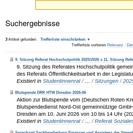
Suchergebnisse
3
Artikel gefunden.
Trefferliste einschränken
Trefferliste sortieren
Relevanz
·
Dat
9. Sitzung Referat Hochschulpolitik 2025/2026 x 11. Sitzung Refer
9. Sitzung des Referates Hochschulpolitik gemei
des Referats Öffentlichkeitsarbeit in der Legisla
Existiert in
Studentinnenrat
/
…
/
Sitzungen
/
202
Blutspende DRK HTW Dresden 2026-06
Aktion zur Blutspende vom (Deutschen Roten K
Blutspendedienst Nord-Ost gemeinnützige Gmb
Dresden am 10. Juni 2026 von 10 bis 14 Uhr (20
Existiert in
Studentinnenrat
/
…
/
Referat Soziale
Sprechzeit Sachbearbeitung Finanzen und Assistenz der Verwa