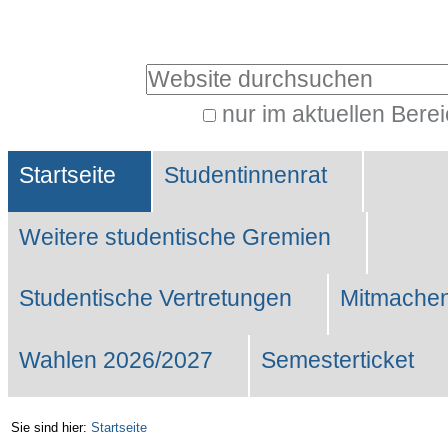
Benutzerspezifische
Werkzeuge
Website durchsuchen
nur im aktuellen Bere
Erweiterte
Sektionen
Suche…
Startseite
Studentinnenrat
Weitere studentische Gremien
Studentische Vertretungen
Mitmachen
Wahlen 2026/2027
Semesterticket
Sie sind hier:
Startseite