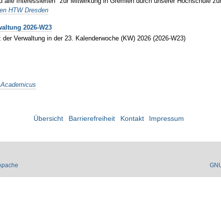
d alle Interessierten" zur Mitwirkung in Gremien durch unserer Hochschule 
gen HTW Dresden
waltung 2026-W23
z der Verwaltung in der 23. Kalenderwoche (KW) 2026 (2026-W23)
 Academicus
Übersicht
Barrierefreiheit
Kontakt
Impressum
Apache
GN