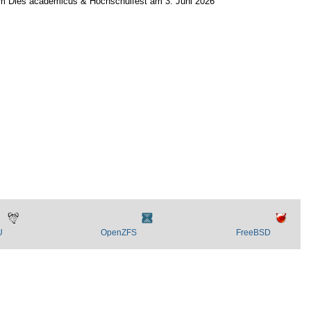
zum Dies academicus & Hochschulfest am 3. Juni 2026
U
OpenZFS
FreeBSD