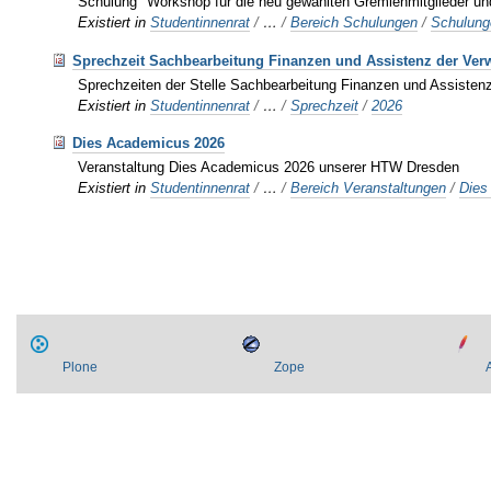
Schulung "Workshop für die neu gewählten Gremienmitglieder un
Existiert in
Studentinnenrat
/
…
/
Bereich Schulungen
/
Schulun
Sprechzeit Sachbearbeitung Finanzen und Assistenz der Ver
Sprechzeiten der Stelle Sachbearbeitung Finanzen und Assisten
Existiert in
Studentinnenrat
/
…
/
Sprechzeit
/
2026
Dies Academicus 2026
Veranstaltung Dies Academicus 2026 unserer HTW Dresden
Existiert in
Studentinnenrat
/
…
/
Bereich Veranstaltungen
/
Dies
Plone
Zope