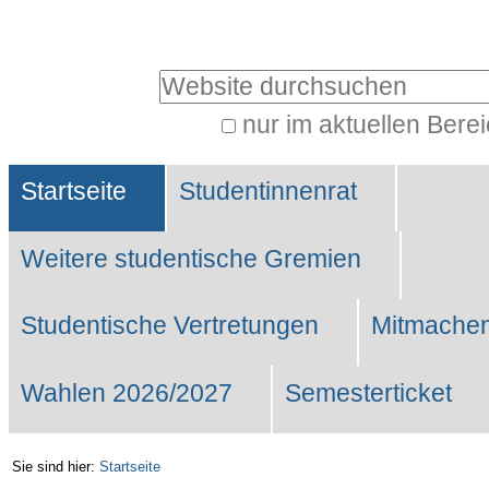
Benutzerspezifische
Werkzeuge
Website durchsuchen
nur im aktuellen Bere
Erweiterte
Sektionen
Suche…
Startseite
Studentinnenrat
Weitere studentische Gremien
Studentische Vertretungen
Mitmachen
Wahlen 2026/2027
Semesterticket
Sie sind hier:
Startseite