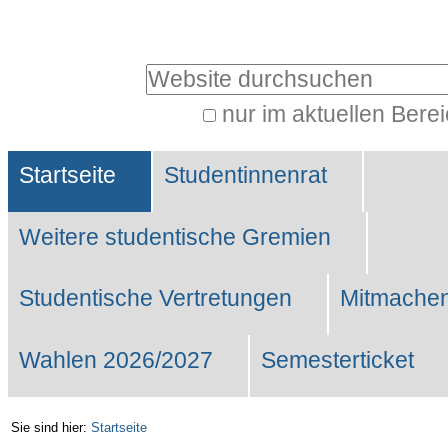
Benutzerspezifische
Werkzeuge
Website durchsuchen
nur im aktuellen Bere
Erweiterte
Sektionen
Suche…
Startseite
Studentinnenrat
Weitere studentische Gremien
Studentische Vertretungen
Mitmachen
Wahlen 2026/2027
Semesterticket
Sie sind hier:
Startseite