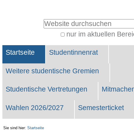
Benutzerspezifische
Werkzeuge
Website durchsuchen
nur im aktuellen Bere
Erweiterte
Sektionen
Suche…
Startseite
Studentinnenrat
Weitere studentische Gremien
Studentische Vertretungen
Mitmachen
Wahlen 2026/2027
Semesterticket
Sie sind hier:
Startseite