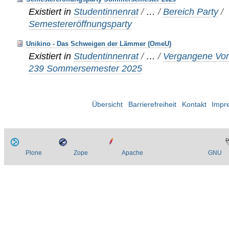
Existiert in
Studentinnenrat
/
…
/
Bereich Party
/
Semestereröffnungsparty
Unikino - Das Schweigen der Lämmer (OmeU)
Existiert in
Studentinnenrat
/
…
/
Vergangene Vor
239 Sommersemester 2025
Übersicht
Barrierefreiheit
Kontakt
Impr
Plone
Zope
Apache
GNU