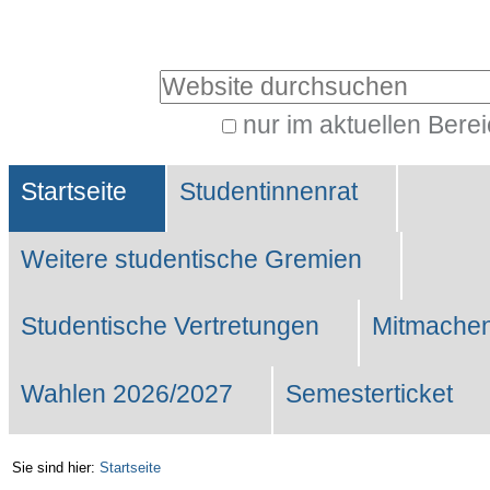
Benutzerspezifische
Werkzeuge
Website durchsuchen
nur im aktuellen Bere
Erweiterte
Sektionen
Suche…
Startseite
Studentinnenrat
Weitere studentische Gremien
Studentische Vertretungen
Mitmachen
Wahlen 2026/2027
Semesterticket
Sie sind hier:
Startseite