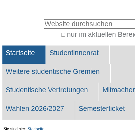
Benutzerspezifische
Werkzeuge
Website durchsuchen
nur im aktuellen Bere
Erweiterte
Sektionen
Suche…
Startseite
Studentinnenrat
Weitere studentische Gremien
Studentische Vertretungen
Mitmachen
Wahlen 2026/2027
Semesterticket
Sie sind hier:
Startseite