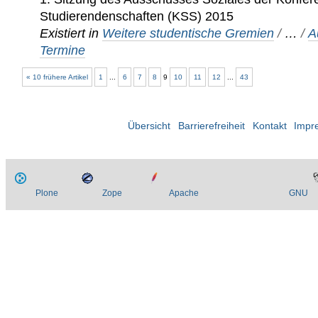
Studierendenschaften (KSS) 2015
Existiert in
Weitere studentische Gremien
/
…
/
A
Termine
« 10 frühere Artikel
1
...
6
7
8
9
10
11
12
...
43
Übersicht
Barrierefreiheit
Kontakt
Impr
Plone
Zope
Apache
GNU