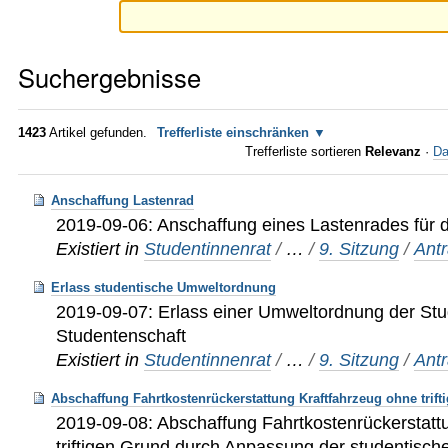
Suchergebnisse
1423
Artikel gefunden.
Trefferliste einschränken
Trefferliste sortieren
Relevanz
·
Da
Anschaffung Lastenrad
2019-09-06: Anschaffung eines Lastenrades für
Existiert in
Studentinnenrat
/
…
/
9. Sitzung
/
Ant
Erlass studentische Umweltordnung
2019-09-07: Erlass einer Umweltordnung der St
Studentenschaft
Existiert in
Studentinnenrat
/
…
/
9. Sitzung
/
Ant
Abschaffung Fahrtkostenrückerstattung Kraftfahrzeug ohne trift
2019-09-08: Abschaffung Fahrtkostenrückerstatt
triftigen Grund durch Anpassung der studentisc