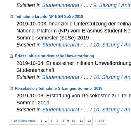
Existiert in
Studentinnenrat
/
…
/
9. Sitzung
/
Ant
Teilnahme faranto NP ESN SoSe 2019
2019-10-003: finanzielle Unterstützung der Teiln
National Platform (NP) vom Erasmus Student Ne
Sommersemester (SoSe) 2019
Existiert in
Studentinnenrat
/
…
/
10. Sitzung
/
An
Erlass initiale studentische Umweltordnung
2019-10-04: Erlass einer initialen Umweltordnun
Studentenschaft
Existiert in
Studentinnenrat
/
…
/
10. Sitzung
/
An
Reisekosten Teilnahme Sitzungen Sommer 2019
2019-10-06: Erstattung von Reisekosten zur Tei
Sommer 2019
Existiert in
Studentinnenrat
/
…
/
10. Sitzung
/
An
« 10 frühere Artikel
1
...
6
7
8
9
10
11
12
...
143