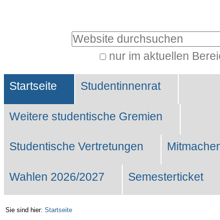
Benutzerspezifische
Werkzeuge
Website durchsuchen
nur im aktuellen Bere
Erweiterte
Sektionen
Suche…
Startseite
Studentinnenrat
Weitere studentische Gremien
Studentische Vertretungen
Mitmachen
Wahlen 2026/2027
Semesterticket
Sie sind hier:
Startseite