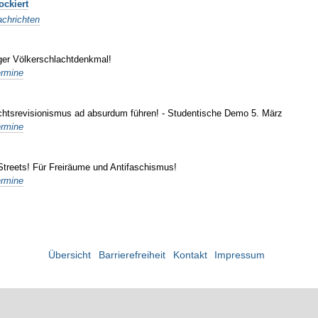
ockiert
chrichten
ger Völkerschlachtdenkmal!
ermine
hichtsrevisionismus ad absurdum führen! - Studentische Demo 5. März
ermine
Streets! Für Freiräume und Antifaschismus!
ermine
Übersicht
Barrierefreiheit
Kontakt
Impressum