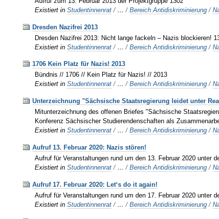
Aufruf zum 13. Februar 2013 der Projektgruppe 1302
Existiert in
Studentinnenrat
/
…
/
Bereich Antidiskriminierung
/
Na
Dresden Nazifrei 2013
Dresden Nazifrei 2013: Nicht lange fackeln – Nazis blockieren! 
Existiert in
Studentinnenrat
/
…
/
Bereich Antidiskriminierung
/
Na
1706 Kein Platz für Nazis! 2013
Bündnis // 1706 // Kein Platz für Nazis! // 2013
Existiert in
Studentinnenrat
/
…
/
Bereich Antidiskriminierung
/
Na
Unterzeichnung "Sächsische Staatsregierung leidet unter Rea
Mitunterzeichnung des offenen Briefes "Sächsische Staatsregie
Konferenz Sächsischer Studierendenschaften als Zusammenarb
Existiert in
Studentinnenrat
/
…
/
Bereich Antidiskriminierung
/
Na
Aufruf 13. Februar 2020: Nazis stören!
Aufruf für Veranstaltungen rund um den 13. Februar 2020 unter 
Existiert in
Studentinnenrat
/
…
/
Bereich Antidiskriminierung
/
Na
Aufruf 17. Februar 2020: Let‘s do it again!
Aufruf für Veranstaltungen rund um den 17. Februar 2020 unter 
Existiert in
Studentinnenrat
/
…
/
Bereich Antidiskriminierung
/
Na