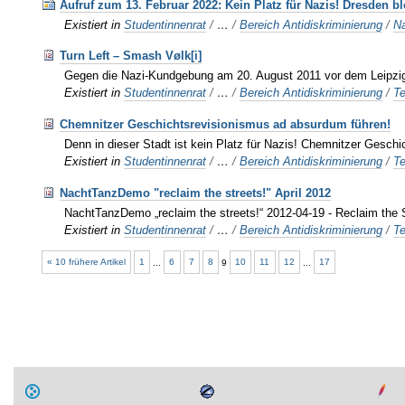
Aufruf zum 13. Februar 2022: Kein Platz für Nazis! Dresden bl
Existiert in
Studentinnenrat
/
…
/
Bereich Antidiskriminierung
/
Na
Turn Left – Smash Vølk[i]
Gegen die Nazi-Kundgebung am 20. August 2011 vor dem Leipzi
Existiert in
Studentinnenrat
/
…
/
Bereich Antidiskriminierung
/
T
Chemnitzer Geschichtsrevisionismus ad absurdum führen!
Denn in dieser Stadt ist kein Platz für Nazis! Chemnitzer Gesc
Existiert in
Studentinnenrat
/
…
/
Bereich Antidiskriminierung
/
T
NachtTanzDemo "reclaim the streets!" April 2012
NachtTanzDemo „reclaim the streets!“ 2012-04-19 - Reclaim the 
Existiert in
Studentinnenrat
/
…
/
Bereich Antidiskriminierung
/
T
« 10 frühere Artikel
1
...
6
7
8
9
10
11
12
...
17