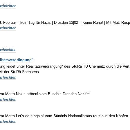
chrichten
13. Februar – kein Tag für Nazis | Dresden 13|02 – Keine Ruhe! | Mit Mut, Re
chrichten
chrichten
litätsverdrängung"
rung leidet unter Realitätsverdrängung" des StuRa TU Chemnitz durch die V
eit der StuRä Sachsens
chrichten
dem Motto Nazis stören! vom Bündnis Dresden Nazifrei
chrichten
dem Motto Let‘s do it again! vom Bündnis Nationalismus raus aus den Köpfen
chrichten