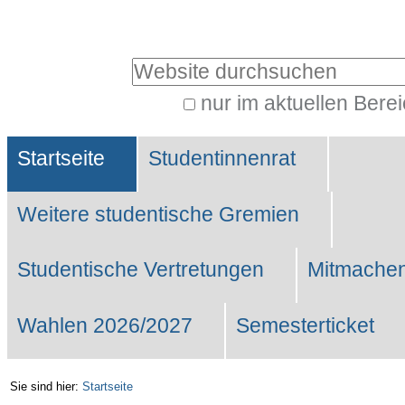
Benutzerspezifische
Werkzeuge
Website durchsuchen
nur im aktuellen Bere
Erweiterte
Sektionen
Suche…
Startseite
Studentinnenrat
Weitere studentische Gremien
Studentische Vertretungen
Mitmachen
Wahlen 2026/2027
Semesterticket
Sie sind hier:
Startseite