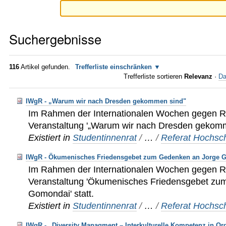
Suchergebnisse
116
Artikel gefunden.
Trefferliste einschränken
Trefferliste sortieren
Relevanz
·
Da
IWgR - „Warum wir nach Dresden gekommen sind"
Im Rahmen der Internationalen Wochen gegen Ra
Veranstaltung '„Warum wir nach Dresden gekomme
Existiert in
Studentinnenrat
/
…
/
Referat Hochsch
IWgR - Ökumenisches Friedensgebet zum Gedenken an Jorge 
Im Rahmen der Internationalen Wochen gegen Ra
Veranstaltung 'Ökumenisches Friedensgebet zu
Gomondai' statt.
Existiert in
Studentinnenrat
/
…
/
Referat Hochsch
IWgR - „Diversity Managment – Interkulturelle Kompetenz in Or