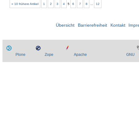
« 10 frühere Artikel
1
2
3
4
5
6
7
8
...
12
Übersicht
Barrierefreiheit
Kontakt
Impr
Plone
Zope
Apache
GNU