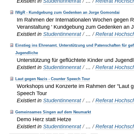
Existiert in
Studentinnenrat
/
…
/
Referat Hochsch
IWgR - Kundgebung zum Gedenken an Jorge Gomondai
Im Rahmen der Internationalen Wochen gegen Ra
Veranstaltung ' Kundgebung zum Gedenken an Jo
Existiert in
Studentinnenrat
/
…
/
Referat Hochsch
Einstieg ins Ehrenamt. Unterstützung und Patenschaften für gef
Jugendliche
Unterstützung für geflüchtete Kinder und Jugend
Existiert in
Studentinnenrat
/
…
/
Referat Hochsch
Laut gegen Nazis - Counter Speech Tour
Workshops und Konzerte im Rahmen der "Laut g
Speech Tour
Existiert in
Studentinnenrat
/
…
/
Referat Hochsch
Gemeinsames Singen auf dem Neumarkt
Demo Herz statt Hetze
Existiert in
Studentinnenrat
/
…
/
Referat Hochsch