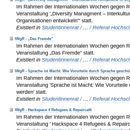
Im Rahmen der Internationalen Wochen gegen Ra
Veranstaltung '„Diversity Managment – Interkultu
Organisationen entwickeln"' statt.
Existiert in
Studentinnenrat
/
…
/
Referat Hochsch
IWgR - „Das Fremde"
Im Rahmen der Internationalen Wochen gegen Ra
Veranstaltung „Das Fremde" statt.
Existiert in
Studentinnenrat
/
…
/
Referat Hochsch
IWgR - Sprache ist Macht: Wie Vorurteile durch Sprache geschü
Im Rahmen der Internationalen Wochen gegen Ra
Veranstaltung 'Sprache ist Macht: Wie Vorurteil
werden' statt.
Existiert in
Studentinnenrat
/
…
/
Referat Hochsch
IWgR - Hackspace 4 Refugees & Repaircafé
Im Rahmen der Internationalen Wochen gegen Ra
Veranstaltung ' Hackspace 4 Refugees & Repairca