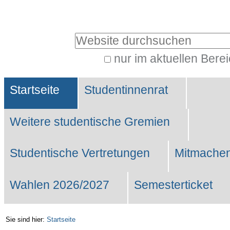
Benutzerspezifische
Werkzeuge
Website durchsuchen
nur im aktuellen Bere
Erweiterte
Sektionen
Suche…
Startseite
Studentinnenrat
Weitere studentische Gremien
Studentische Vertretungen
Mitmachen
Wahlen 2026/2027
Semesterticket
Sie sind hier:
Startseite