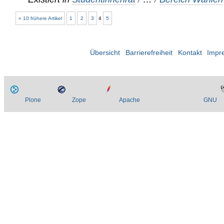
« 10 frühere Artikel
1
2
3
4
5
Übersicht
Barrierefreiheit
Kontakt
Impr
Plone
Zope
Apache
GNU